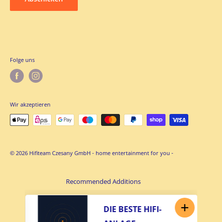
Rückgaberichtlinien
Versand
Widerruf
ÜBER UNS
Folge uns
Wir akzeptieren
© 2026 Hifiteam Czesany GmbH - home entertainment for you -
Recommended Additions
DIE BESTE HIFI-