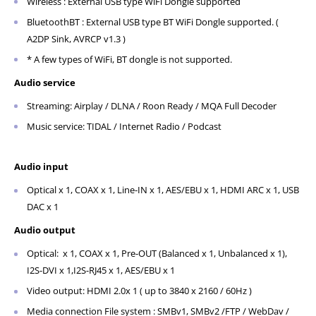
Wireless : External USB type WiFi Dongle supported
BluetoothBT : External USB type BT WiFi Dongle supported. (
A2DP Sink, AVRCP v1.3 )
* A few types of WiFi, BT dongle is not supported.
Audio service
Streaming: Airplay / DLNA / Roon Ready / MQA Full Decoder
Music service: TIDAL / Internet Radio / Podcast
Audio input
Optical x 1, COAX x 1, Line-IN x 1, AES/EBU x 1, HDMI ARC x 1, USB
DAC x 1
Audio output
Optical: x 1, COAX x 1, Pre-OUT (Balanced x 1, Unbalanced x 1),
I2S-DVI x 1,I2S-RJ45 x 1, AES/EBU x 1
Video output: HDMI 2.0x 1 ( up to 3840 x 2160 / 60Hz )
Media connection File system : SMBv1, SMBv2 /FTP / WebDav /