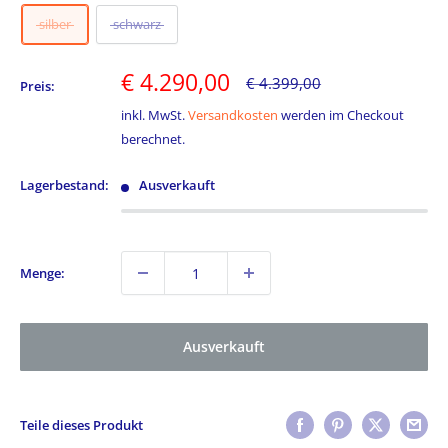
silber
schwarz
Sonderpreis
€ 4.290,00
Normalpreis
€ 4.399,00
Preis:
inkl. MwSt.
Versandkosten
werden im Checkout
berechnet.
Lagerbestand:
Ausverkauft
Menge:
Ausverkauft
Teile dieses Produkt