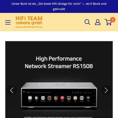
Direkt
Unser Buch ist da: „Die beste HiFi-Anlage für mich" — als E-Book und
zum
gedruckt
Inhalt
Hifiteam
0
Czesany
GmbH
-
home
entertainment
for
you
-