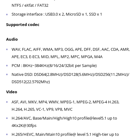
NTFS / eXfat / FAT32
Storage interface : USB3.0 x 2, MicroSD x 1, SSD x 1
Supported codec
Audio
WAV, FLAC, AIFF, WMA, MP3, OGG, APE, DFF, DSF, AAC, CDA, AMR,
APE, EC3, E-EC3, MID, MPL, MP2, MPC, MPGA, M4A
PCM : 8KHz~384KHz(8/16/24/32bit per Sample)
Native DSD: DSD64(2.8MHz)/DSD128(5.6MHz)/DSD256(11.2MHz)/
DSD512(22.5792Mhz)
Video
ASF, AVI, MKV, MP4, WMV, MPEG-1, MPEG-2, MPEG-4 H.263,
H.264, H.265, VC-1, VP9, VP8, MVC
H.264/AVC, Base/Main/High/High10 profile@level5.1 up to
4Kx2K@30fps
H.265/HEVC, Main/Main10 profile@ level 5.1 High-tier up to