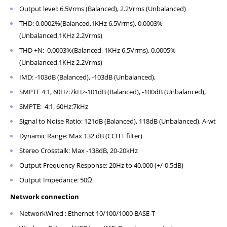
Output level: 6.5Vrms (Balanced), 2.2Vrms (Unbalanced)
THD: 0.0002%(Balanced,1KHz 6.5Vrms), 0.0003%
(Unbalanced,1KHz 2.2Vrms)
THD +N: 0.0003%(Balanced, 1KHz 6.5Vrms), 0.0005%
(Unbalanced,1KHz 2.2Vrms)
IMD: -103dB (Balanced), -103dB (Unbalanced),
SMPTE 4:1, 60Hz:7kHz-101dB (Balanced), -100dB (Unbalanced),
SMPTE: 4:1, 60Hz:7kHz
Signal to Noise Ratio: 121dB (Balanced), 118dB (Unbalanced), A-wt
Dynamic Range: Max 132 dB (CCITT filter)
Stereo Crosstalk: Max -138dB, 20-20kHz
Output Frequency Response: 20Hz to 40,000 (+/-0.5dB)
Output Impedance: 50Ω
Network connection
NetworkWired : Ethernet 10/100/1000 BASE-T