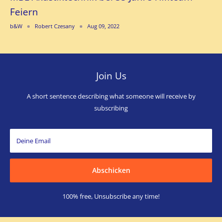
Feiern
b&W
Robert Czesany
Aug 09, 2022
Join Us
A short sentence describing what someone will receive by
subscribing
Deine Email
Abschicken
100% free, Unsubscribe any time!