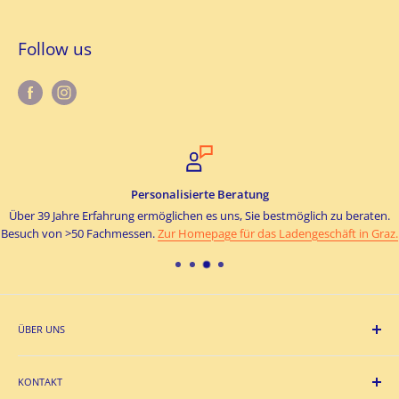
Follow us
Personalisierte Beratung
Über 39 Jahre Erfahrung ermöglichen es uns, Sie bestmöglich zu beraten.
Besuch von >50 Fachmessen.
Zur Homepage für das Ladengeschäft in Graz.
ÜBER UNS
Unser im Zentrum von Graz gelegenes Unternehmen gehört seit
39 Jahren zu den führenden Heimkino, Hifi- und High-End
KONTAKT